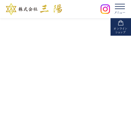
メニュー
オンライン
ショップ
【三陽】アジフライの揚げ方
%e3%80%90%e4%b8%89%e9%99%bd%e7%89%b9%e8%a3%bd%e3%80%91%e